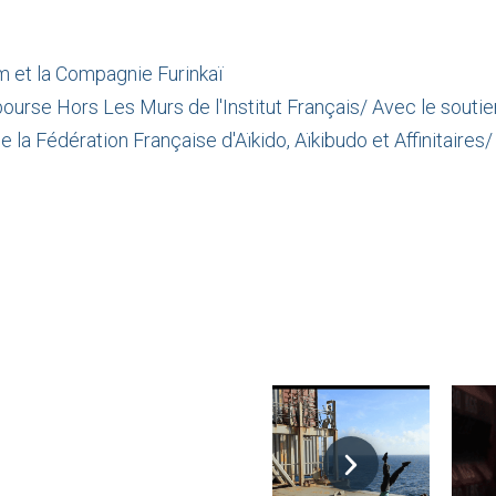
m et la Compagnie Furinkaï
 bourse Hors Les Murs de l'Institut Français/ Avec le sout
de la Fédération Française d'Aïkido, Aïkibudo et Affinitaire