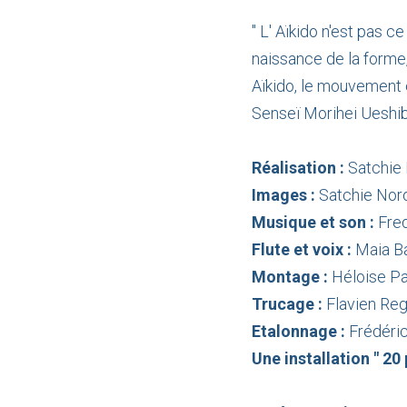
" L' Aïkido n'est pas c
naissance de la forme, 
Aïkido, le mouvement es
Senseï Morihei Ueshi
Réalisation :
Satchie
Images :
Satchie Noro 
Musique et son :
Fred
Flute et voix :
Maia B
Montage :
Héloise P
Trucage :
Flavien Reg
Etalonnage :
Frédéric
Une installation " 20